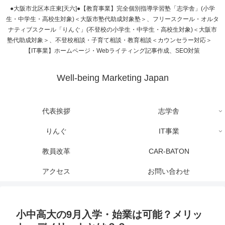
●大阪市北区本庄東[天六]●【教育事業】完全個別指導学習塾「志学舎」(小学
生・中学生・高校生対象)＜大阪市塾代助成対象塾＞、フリースクール・オルタ
ナティブスクール「りんぐ」(不登校の小学生・中学生・高校生対象)＜大阪市
塾代助成対象＞、不登校相談・子育て相談・教育相談＜カウンセラー対応＞
【IT事業】ホームページ・Webライティング記事作成、SEO対策
Well-being Marketing Japan
代表挨拶
志学舎
りんぐ
IT事業
教員改革
CAR-BATON
アクセス
お問い合わせ
小中高大の9月入学・始業は可能？メリッ