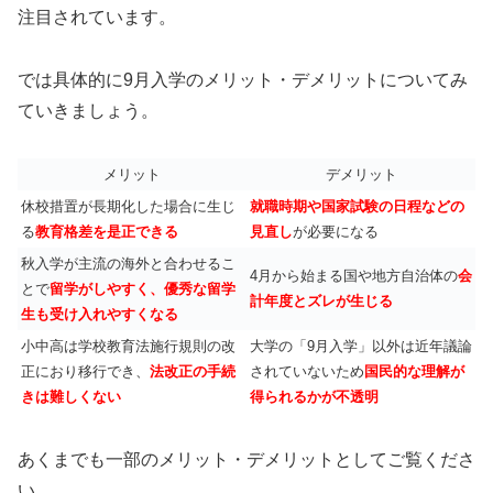
注目されています。
では具体的に9月入学のメリット・デメリットについてみ
ていきましょう。
メリット
デメリット
休校措置が長期化した場合に生じ
就職時期や国家試験の日程などの
る
教育格差を是正できる
見直し
が必要になる
秋入学が主流の海外と合わせるこ
4月から始まる国や地方自治体の
会
とで
留学がしやすく、優秀な留学
計年度とズレが生じる
生も受け入れやすくなる
小中高は学校教育法施行規則の改
大学の「9月入学」以外は近年議論
正におり移行でき、
法改正の手続
されていないため
国民的な理解が
きは難しくない
得られるかが不透明
あくまでも一部のメリット・デメリットとしてご覧くださ
い。