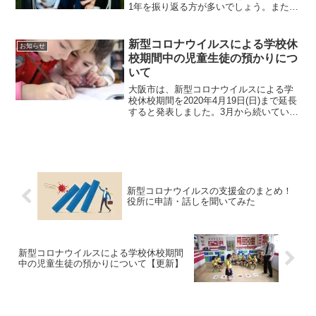
1年を振り返る方が多いでしょう。また年
末年始は、来年をどう過ごすかを考えて
いる方も多いはず。今回は、大みそか・
年末年始ですので、1年を振り返っていき
新型コロナウイルスによる学校休
お知らせ
ます。
校期間中の児童生徒の預かりにつ
いて
大阪市は、新型コロナウイルスによる学
校休校期間を2020年4月19日(日)まで延長
すると発表しました。3月から続いている
休校期間を含めると、約1ヶ月半の休校期
間となり、最初は休校を喜んでいた子ど
もたちも学校再開を望んでいるのではな
いでしょうか。また保護者の方は、子ど
ものお世話が大変だったり、共働き世帯
では子どもだけを家に留守番させておく
新型コロナウイルスの支援金のまとめ！
のは不安なところです。そこで「六等
役所に申請・話しを聞いてみた
星」は、日中お子さまをお預かりさせて
いただきます。
新型コロナウイルスによる学校休校期間
中の児童生徒の預かりについて【更新】