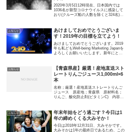
2020年3月5日12時現在、日本国内では
1036名が新型コロナウイルスに感染して
おり(クルーズ船の人数を除くと324名)、
今後もその拡大が予想されています。日
本政府は感染の拡大を食い止めるために
さまざまな施策を打ち出していますが、
あけましておめでとうございま
お知らせ
それと同時に会社企業の経営者、学校
す！2019年の目標を立てよう！
長、管理職も労働者・従業員・教員・教
師・先生・生徒を守るために独自の対策
あけましておめでとうございます。2019
を考えなければなりません。そこで今回
年も私どもWell-being Marketing Japanを
は、国や会社企業・学校などの組織が感
よろしくお願いいたします。新年にとも
染病に対してどのような対策をとってい
ないまして、今回は目標の立て方をお話
るのかみていきましょう。
ししたいと思います。
【青森県産】厳選！産地直送スト
お知らせ
レートりんごジュース1,000ml×6
本
名称；厳選！産地直送ストレートりんご
ジュース 原産地；青森県 原材料名；
りんご、酸化防止剤(ビタミンC) 内容
量；1,000mL 賞味期限；箱に記載 保
存方法；直射日光を避け、冷暗で保存し
てください
年末年始をどう過ごす？今日は1
お知らせ
年の締めくくる大みそか！
今日は2018年12月31日、大みそかです。
大みそかは1年の最終日であるため、この