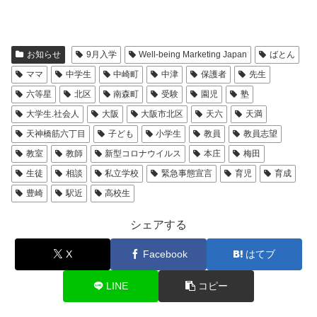
お知らせ
9月入学
Well-being Marketing Japan
ばとん
ママ
中学生
中崎町
中津
保護者
先生
六等星
北区
南森町
受験
園児
塾
大学生.社会人
大阪
大阪市北区
天六
天満
天神橋筋六丁目
子ども
小学生
教員
教員志望
教室
教師
新型コロナウイルス
本庄
梅田
生徒
相談
私立学校
緊急事態宣言
育児
育成
豊崎
駅近
高校生
シェアする
X
Facebook
はてブ
LINE
コピー