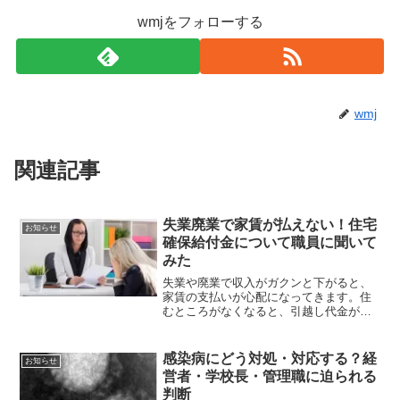
wmjをフォローする
wmj
関連記事
失業廃業で家賃が払えない！住宅
お知らせ
確保給付金について職員に聞いて
みた
失業や廃業で収入がガクンと下がると、
家賃の支払いが心配になってきます。住
むところがなくなると、引越し代金が必
要になるなどのリスクがある他、生活の
基盤そのものがなくなってしまいます。
そこで今回は、住居を確保するために申
感染病にどう対処・対応する？経
お知らせ
請すべき住宅確保給付金について、大阪
営者・学校長・管理職に迫られる
市北区職員に話しを聞いた内容について
判断
ご紹介します。