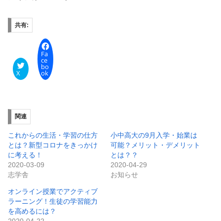
共有:
Fa
ce
bo
X
ok
関連
これからの生活・学習の仕方
小中高大の9月入学・始業は
とは？新型コロナをきっかけ
可能？メリット・デメリット
に考える！
とは？？
2020-03-09
2020-04-29
志学舎
お知らせ
オンライン授業でアクティブ
ラーニング！生徒の学習能力
を高めるには？