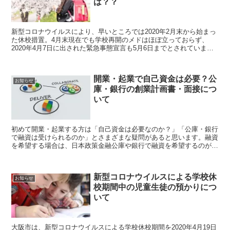
は？？
新型コロナウイルスにより、早いところでは2020年2月末から始まっ
た休校措置。4月末現在でも学校再開のメドはほぼ立っておらず、
2020年4月7日に出された緊急事態宣言も5月6日までとされています
が、4月29日に安倍首相は延期を検討しているとの報道もあります。
このまま学校再開が遅れると子どもたちの今後に大きな影響を与える
ことから「小中高大の9月入学」が唱えられています。今回は、小中
開業・起業で自己資金は必要？公
高大の9月入学・始業のメリット・デメリットについて考えていきま
お知らせ
庫・銀行の創業計画書・面接につ
しょう。
いて
初めて開業・起業する方は「自己資金は必要なのか？」「公庫・銀行
で融資は受けられるのか」とさまざまな疑問があると思います。融資
を希望する場合は、日本政策金融公庫や銀行で融資を希望するのが一
般的ですが、どのような流れで融資の申し込みをするのでしょうか？
今回は、開業・起業で自己資金は必要なのか、公庫・銀行の創業計画
書・面接についてご紹介します。
新型コロナウイルスによる学校休
お知らせ
校期間中の児童生徒の預かりにつ
いて
大阪市は、新型コロナウイルスによる学校休校期間を2020年4月19日