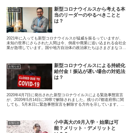
の文化とリンクさせて、異文化理解のお話しをしていきます。
新型コロナウイルスから考える本
お知らせ
当のリーダーのやるべきことと
は？
2021年に入っても新型コロナウイルスが猛威を振るっていますが、
未知の世界にさらされた人間は今、倒産や廃業に追い込まれる会社企
業が急増しています。国や地方自治体の政治家たちはさまざまなコロ
ナ対策を考えているようですが、なかなかリーダーシップを感じられ
ません。そこで今回は、新型コロナウイルスから考える本当のリーダ
ーのやるべきことについて考えてみましょう。
新型コロナウイルスによる持続化
お知らせ
給付金！振込が遅い場合の対処法
は？
2020年4月7日に発出された新型コロナウイルスによる緊急事態宣言
が、2020年5月14日に39県で解除されました。残りの7都道府県に関
しても、5月末日に緊急事態宣言を解除する方向を示しています。緊
急事態宣言が解除されたとしても、経済へのダメージは大きく残って
いますが、特に事業をされている方は「持続化給付金」を申し込んで
いることでしょう。しかしみなさまが実感している通り、この給付金
小中高大の9月入学・始業は可
もすぐに振り込まれるわけではありません。そこで今回は、持続化給
お知らせ
能？メリット・デメリットと
付金の振込が遅い場合の対処法についてご紹介します。