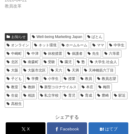
2020-04-22
教員改革
お知らせ
Well-being Marketing Japan
ばとん
オンライン
ネット環境
ホームルーム
ママ
中学生
中崎町
中津
休校措置
保護者
先生
六等星
北区
南森町
受験
園児
塾
大学生.社会人
大阪
大阪市北区
天六
天満
天神橋筋六丁目
子ども
学費
小学生
授業
教員
教員志望
教室
教師
新型コロナウイルス
本庄
梅田
生徒
相談
私立学校
育児
育成
豊崎
駅近
高校生
シェアする
X
Facebook
はてブ