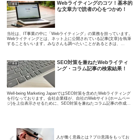
Webライティングのコツ！基本的
IT事業
な文章力で読者の心をつかめ！
当社は、IT事業の中に「Webライティング」の業務を担っています。
Webライティングとは、ネット上に公開されている記事(文章)を執筆
することをいいます。みなさんも調べたいことがあるときは、
Yahoo!やGoogleなどの検索エンジンを使って調べると思います。
SEO対策を兼ねたWebライティ
IT事業
ング・コラム記事の検索結果！
Well-being Marketing JapanではSEO対策を含めたWebライティング
を行なっております。会社企業様が、自社のWebサイト(ホームペー
ジ)を上位表示させるために、SEO対策を兼ねたコラム記事の作成を
ご依頼なされます。ここでは、Well-being Marketing JapanのSEO対
策を兼ねたコラム記事作成の結果についてご紹介します。
人が働く意義とは？プロ意識をもってお