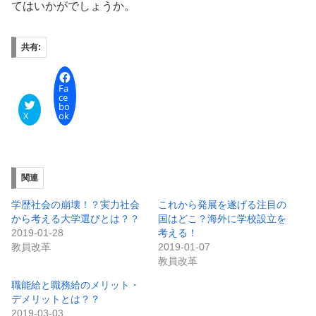
てはいかがでしょうか。
共有:
Fa
ce
bo
X
ok
関連
学歴社会の崩壊！？実力社会
これから発展を遂げる注目の
から考える大学選びとは？？
国はどこ？海外に学校設立を
2019-01-28
考える！
教員改革
2019-01-07
教員改革
職能給と職務給のメリット・
デメリットとは？？
2019-03-03