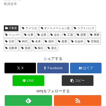
教員改革
IT事業
アメリカ
オートメーション化
ソフトバンク
ペッパー
仕事
企業
会社
工場
授業
摩擦
日本
時代
未来
海外
産業
社会科
空洞化
自動車
貿易
輸出
進出
シェアする
X
Facebook
はてブ
LINE
コピー
wmjをフォローする