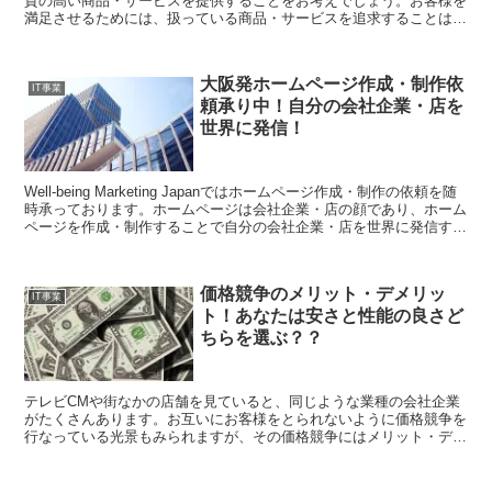
質の高い商品・サービスを提供することをお考えでしょう。お客様を
満足させるためには、扱っている商品・サービスを追求することは大
切なことです。今回は、ものの本質を極める方法について考えましょ
う。
大阪発ホームページ作成・制作依
IT事業
頼承り中！自分の会社企業・店を
世界に発信！
Well-being Marketing Japanではホームページ作成・制作の依頼を随
時承っております。ホームページは会社企業・店の顔であり、ホーム
ページを作成・制作することで自分の会社企業・店を世界に発信する
ことができます。ホームページ作成・制作依頼、またはお客様をご紹
介してくださった方にはお礼も用意しております。今回は大阪発の
Well-being Marketing Japanのホームページ作成・制作についてご紹
価格競争のメリット・デメリッ
介します。
IT事業
ト！あなたは安さと性能の良さど
ちらを選ぶ？？
テレビCMや街なかの店舗を見ていると、同じような業種の会社企業
がたくさんあります。お互いにお客様をとられないように価格競争を
行なっている光景もみられますが、その価格競争にはメリット・デメ
リットがあるのをお考えになったことはあるでしょうか。またみなさ
んが商品・サービスを購入するときに、安さを重視しますか、性能を
重視しますか？？