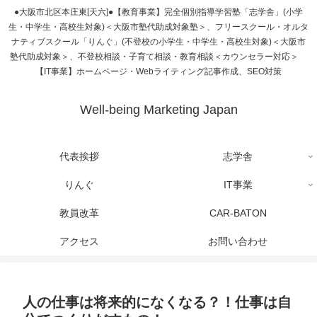
●大阪市北区本庄東[天六]●【教育事業】完全個別指導学習塾「志学舎」(小学
生・中学生・高校生対象)＜大阪市塾代助成対象塾＞、フリースクール・オルタ
ナティブスクール「りんぐ」(不登校の小学生・中学生・高校生対象)＜大阪市
塾代助成対象＞、不登校相談・子育て相談・教育相談＜カウンセラー対応＞
【IT事業】ホームページ・Webライティング記事作成、SEO対策
Well-being Marketing Japan
代表挨拶
志学舎
りんぐ
IT事業
教員改革
CAR-BATON
アクセス
お問い合わせ
人の仕事は将来的になくなる？！仕事は自