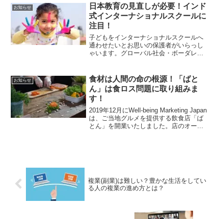
てください
日本教育の見直しが必要！インド
お知らせ
式インターナショナルスクールに
注目！
子どもをインターナショナルスクールへ
通わせたいとお思いの保護者がいらっし
ゃいます。グローバル社会・ボーダレス
社会の今、他国の人とは必ずいっていい
ほど接することになります。インターナ
ショナルスクールといっても欧米式のイ
食材は人間の命の根源！「ばと
お知らせ
ンターナショナルスクールだけではあり
ん」は食ロス問題に取り組みま
ません。今回は、インド式インターナシ
す！
ョナルスクールについてご紹介します。
2019年12月にWell-being Marketing Japan
は、ご当地グルメを提供する飲食店「ば
とん」を開業いたしました。店のオープ
ンそのものは2020年春を予定していま
す。「ばとん」はお客様に満足していた
だけるよう、さまざまな取り組みを考え
ております。今回は、飲食店なら考えな
くてはならない食ロスについて考えてい
きます。
複業(副業)は難しい？豊かな生活をしてい
る人の複業の進め方とは？