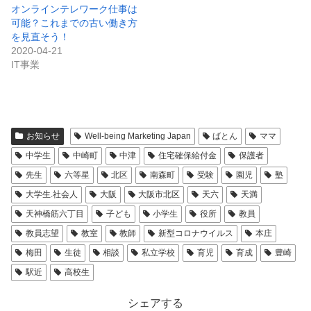
オンラインテレワーク仕事は
可能？これまでの古い働き方
を見直そう！
2020-04-21
IT事業
お知らせ
Well-being Marketing Japan
ばとん
ママ
中学生
中崎町
中津
住宅確保給付金
保護者
先生
六等星
北区
南森町
受験
園児
塾
大学生.社会人
大阪
大阪市北区
天六
天満
天神橋筋六丁目
子ども
小学生
役所
教員
教員志望
教室
教師
新型コロナウイルス
本庄
梅田
生徒
相談
私立学校
育児
育成
豊崎
駅近
高校生
シェアする