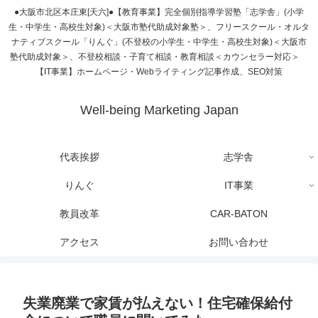
●大阪市北区本庄東[天六]●【教育事業】完全個別指導学習塾「志学舎」(小学
生・中学生・高校生対象)＜大阪市塾代助成対象塾＞、フリースクール・オルタ
ナティブスクール「りんぐ」(不登校の小学生・中学生・高校生対象)＜大阪市
塾代助成対象＞、不登校相談・子育て相談・教育相談＜カウンセラー対応＞
【IT事業】ホームページ・Webライティング記事作成、SEO対策
Well-being Marketing Japan
代表挨拶
志学舎
りんぐ
IT事業
教員改革
CAR-BATON
アクセス
お問い合わせ
失業廃業で家賃が払えない！住宅確保給付