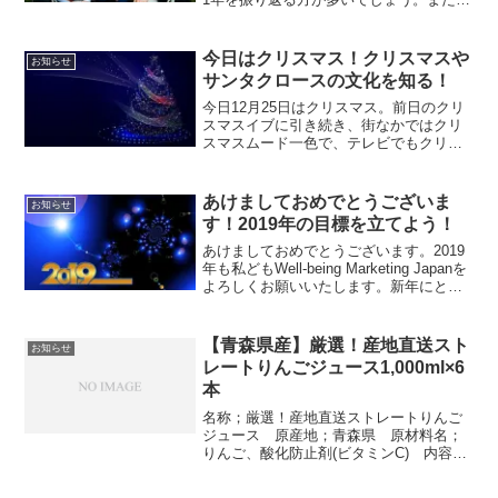
末年始は、来年をどう過ごすかを考えて
いる方も多いはず。今回は、大みそか・
年末年始ですので、1年を振り返っていき
今日はクリスマス！クリスマスや
お知らせ
ます。
サンタクロースの文化を知る！
今日12月25日はクリスマス。前日のクリ
スマスイブに引き続き、街なかではクリ
スマスムード一色で、テレビでもクリス
マスソング特集が放送されています。み
なさんはクリスマスやサンタクロースの
文化についてご存じでしょうか？？今回
あけましておめでとうございま
お知らせ
は、クリスマスやサンタクロースの文化
す！2019年の目標を立てよう！
とリンクさせて、異文化理解のお話しを
していきます。
あけましておめでとうございます。2019
年も私どもWell-being Marketing Japanを
よろしくお願いいたします。新年にとも
ないまして、今回は目標の立て方をお話
ししたいと思います。
【青森県産】厳選！産地直送スト
お知らせ
レートりんごジュース1,000ml×6
本
名称；厳選！産地直送ストレートりんご
ジュース 原産地；青森県 原材料名；
りんご、酸化防止剤(ビタミンC) 内容
量；1,000mL 賞味期限；箱に記載 保
存方法；直射日光を避け、冷暗で保存し