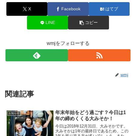
X
Facebook
はてブ
LINE
コピー
wmjをフォローする
wmj
関連記事
年末年始をどう過ごす？今日は1
お知らせ
年の締めくくる大みそか！
今日は2018年12月31日、大みそかです。
大みそかは1年の最終日であるため、この
1年を振り返る方が多いでしょう。また年