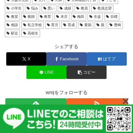
大阪市北区
天六
天満
天神橋筋六丁目
子ども
小学生
悩み
悪い
成績
教員
教員志望
教室
教師
教育
本庄
梅田
生徒
目標
相談
私立学校
育児
育成
要因
親
豊崎
駅近
高校生
シェアする
X
Facebook
はてブ
LINE
コピー
wmjをフォローする
wmj
メニュー
ホーム
検索
トップ