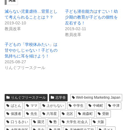
関連
減らない児童虐待…背景とし
子ども潜在能力はすごい！幼
て考えられることとは？？
少期の教育が子どもの個性を
2019-02-10
左右する！
教員改革
2019-02-11
教員改革
子どもの「学校休みたい」は
甘やかしじゃない！子どもの
気持ちに耳を傾けよう！
2025-08-27
りんぐフリースクール
りんぐフリースクール
志学舎
Well-being Marketing Japan
ばとん
ママ
上がらない
中学生
中崎町
中津
保護者
先生
六等星
北区
南森町
受験
口うるさい
園児
塾
大学生.社会人
大阪