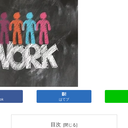
ok
はてブ
目次