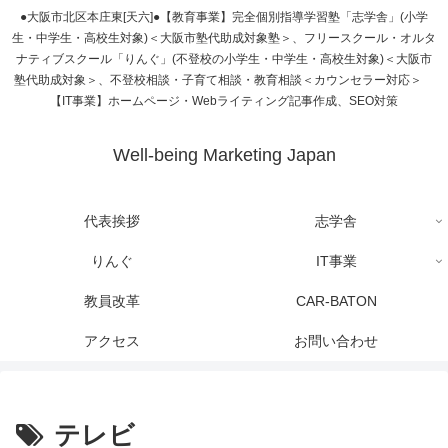
●大阪市北区本庄東[天六]●【教育事業】完全個別指導学習塾「志学舎」(小学
生・中学生・高校生対象)＜大阪市塾代助成対象塾＞、フリースクール・オルタ
ナティブスクール「りんぐ」(不登校の小学生・中学生・高校生対象)＜大阪市
塾代助成対象＞、不登校相談・子育て相談・教育相談＜カウンセラー対応＞
【IT事業】ホームページ・Webライティング記事作成、SEO対策
Well-being Marketing Japan
代表挨拶
志学舎
りんぐ
IT事業
教員改革
CAR-BATON
アクセス
お問い合わせ
テレビ